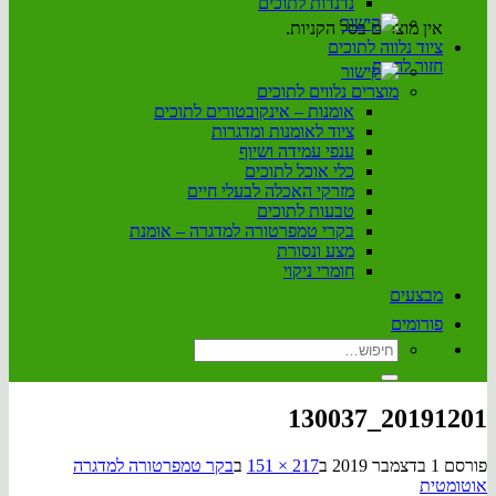
נדנדות לתוכים
אין מוצרים בסל הקניות.
ציוד נלווה לתוכים
חזור לחנות
מוצרים נלווים לתוכים
אומנות – אינקובטורים לתוכים
ציוד לאומנות ומדגרות
ענפי עמידה ושיוף
כלי אוכל לתוכים
מזרקי האכלה לבעלי חיים
טבעות לתוכים
בקרי טמפרטורה למדגרה – אומנת
מצע ונסורת
חומרי ניקוי
מבצעים
פורומים
חיפוש
עבור:
20191201_130037
פורסם
1 בדצמבר 2019
ב
217 × 151
ב
בקר טמפרטורה למדגרה
אוטומטית