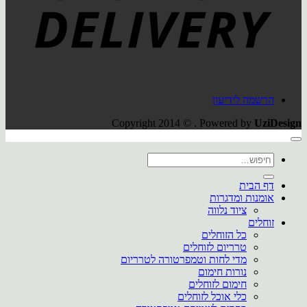
הרשמה לידיעון
Copyright 2014 © . Powered by
UziDesign
חיפוש
עבור:
דף הבית
אומנות ומדגרות
ציוד נלווה
זוחלים
כל הזוחלים
טרריום לזוחלים
מדי לחות וטמפרטורה לטרריום
נורות חימום
חימום לזוחלים
כלי אוכל לזוחלים