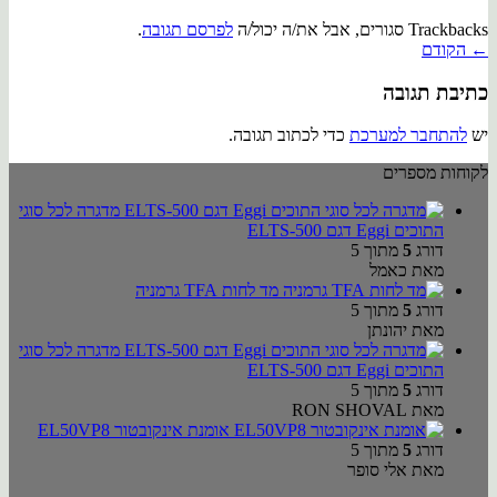
Trackbacks סגורים, אבל את/ה יכול/ה
לפרסם תגובה
.
←
הקודם
כתיבת תגובה
יש
להתחבר למערכת
כדי לכתוב תגובה.
לקוחות מספרים
מדגרה לכל סוגי
התוכים Eggi דגם ELTS-500
דורג
5
מתוך 5
מאת כאמל
מד לחות TFA גרמניה
דורג
5
מתוך 5
מאת יהונתן
מדגרה לכל סוגי
התוכים Eggi דגם ELTS-500
דורג
5
מתוך 5
מאת RON SHOVAL
אומנת אינקובטור EL50VP8
דורג
5
מתוך 5
מאת אלי סופר