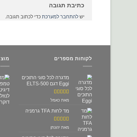
כתיבת תגובה
יש
להתחבר למערכת
כדי לכתוב תגובה.
לקוחות מספרים
מוצר
מדגרה לכל סוגי התוכים
Eggi דגם ELTS-500
דורג
5
מתוך
מאת כאמל
5
מד לחות TFA גרמניה
דורג
5
מתוך
מאת יהונתן
5