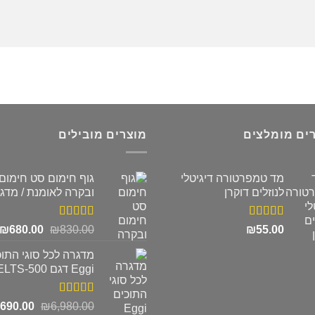
ים מומלצים
מוצרים מובילים
מד טמפרטורה דיגיטלי
גוף חימום סט חימום
לנוזלים דוקרן
ובקרה לאומנת / מדג
דורג
5.00
דורג
5.00
המחיר
ה
₪
680.00
₪
830.00
₪
55.00
מתוך 5
מתוך 5
המקורי
ה
מדגרה לכל סוגי התוכ
היה:
ה
Eggi דגם ELTS-500
.
₪830.00.
דורג
5.00
המחיר
,690.00
₪
6,980.00