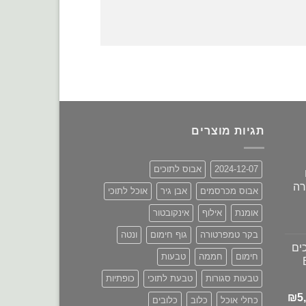
תגיות מוצרים
2024-12-07
אבוס לתוכים
רה
אבוס מכרסמים
אבן גיר
אוכל לתוכי
אומנת
אילוף
אינקובטור
מחיר
בקר טמפרטורה
גוף חימום
ונטה
נוכחי
ים
וא:
חימום
חממה
טבעות
₪680.00
טבעות סגורות
טבעת לתוכי
כופתיות
המחיר
₪
5
כחלי אוכל
כלוב
כלובים