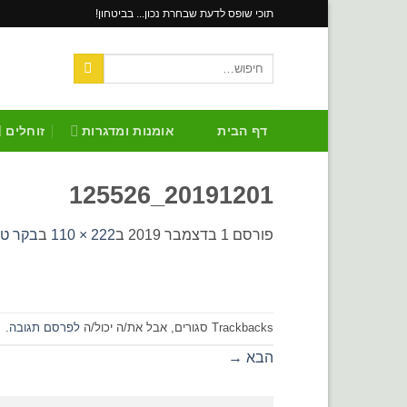
Skip
תוכי שופס לדעת שבחרת נכון... בביטחון!
to
content
חיפוש
עבור:
דף הבית
אומנות ומדגרות
זוחלים
20191201_125526
פורסם
1 בדצמבר 2019
ב
222 × 110
ב
בקר טמ
Trackbacks סגורים, אבל את/ה יכול/ה
לפרסם תגובה
.
הבא
→