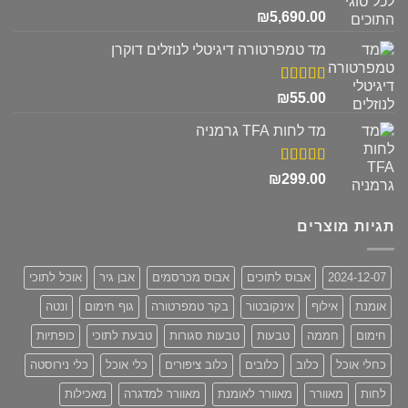
דורג
5.00
₪
5,690.00
מתוך 5
מד טמפרטורה דיגיטלי לנוזלים דוקרן
דורג
5.00
₪
55.00
מתוך 5
מד לחות TFA גרמניה
דורג
5.00
₪
299.00
מתוך 5
תגיות מוצרים
2024-12-07
אבוס לתוכים
אבוס מכרסמים
אבן גיר
אוכל לתוכי
אומנת
אילוף
אינקובטור
בקר טמפרטורה
גוף חימום
ונטה
חימום
חממה
טבעות
טבעות סגורות
טבעת לתוכי
כופתיות
כחלי אוכל
כלוב
כלובים
כלוב ציפורים
כלי אוכל
כלי נירוסטה
לחות
מאוורר
מאוורר לאומנת
מאוורר למדגרה
מאכילות