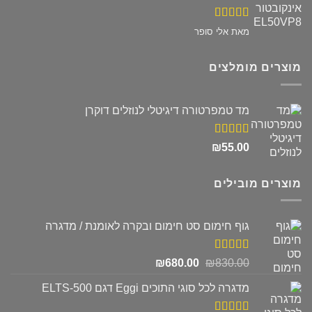
דורג
5
מתוך
מאת אלי סופר
5
מוצרים מומלצים
מד טמפרטורה דיגיטלי לנוזלים דוקרן
דורג
5.00
₪
55.00
מתוך 5
מוצרים מובילים
גוף חימום סט חימום ובקרה לאומנת / מדגרה
דורג
5.00
המחיר
המחיר
₪
680.00
₪
830.00
מתוך 5
המקורי
הנוכחי
מדגרה לכל סוגי התוכים Eggi דגם ELTS-500
היה:
הוא:
₪680.00.
₪830.00.