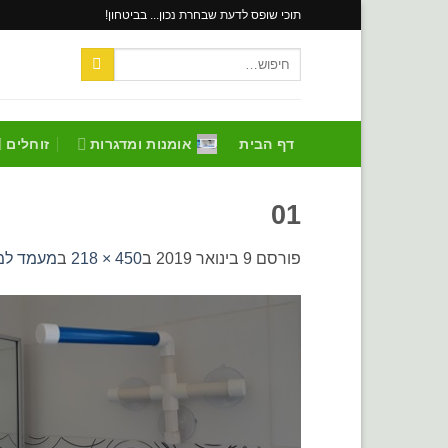
Skip
תוכי שופס לדעת שבחרת נכון... בביטחון!
to
חיפוש
content
עבור:
דף הבית
אומנות ומדגרות
זוחלים
01
פורסם
9 בינואר 2019
ב
450 × 218
ב
מעמד למק