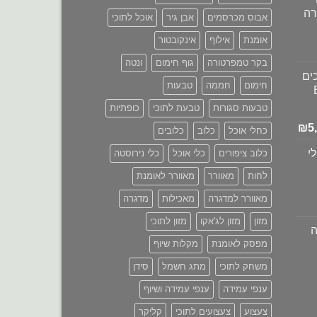
רה
אבוס מכרסמים
אבן גיר
אוכל לתוכי
אומנת
אילוף
אינקובטור
מחיר
בקר טמפרטורה
גוף חימום
ונטה
נוכחי
ים
וא:
חימום
חממה
טבעות
₪680.00
טבעות סגורות
טבעת לתוכי
כופתיות
המחיר
₪
5
כחלי אוכל
כלוב
כלובים
הנוכחי
י
כלוב ציפורים
כלי אוכל
כלי נירוסטה
הוא:
₪5,690.00.
₪6,
לחות
מאוורר
מאוורר לאומנת
מאוורר למדגרה
מאכילות
מדגרה
מזון
מזון לג'אקו
מזון לתוכי
מפסק לאומנת
מקלות שיוף
משחק לתוכי
מתג חשמל
סידן
ענפי עמידה
ענפי עמידה ושיוף
צעצוע
צעצועים לתוכי
קליקר