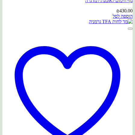
גוף חימום לאומנת / מדגרה
₪
430.00
הוספה לסל