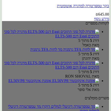
בקר טמפרטורה למדגרה אוטומטית
₪
645.00
מידע נוסף
לקוחות מספרים
מדגרה לכל סוגי
התוכים Eggi דגם ELTS-500
דורג
5
מתוך 5
מאת כאמל
מד לחות TFA גרמניה
דורג
5
מתוך 5
מאת יהונתן
מדגרה לכל סוגי
התוכים Eggi דגם ELTS-500
דורג
5
מתוך 5
מאת RON SHOVAL
אומנת אינקובטור EL50VP8
דורג
5
מתוך 5
מאת אלי סופר
מוצרים מומלצים
מד טמפרטורה דיגיטלי
לנוזלים דוקרן