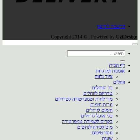
הרשמה לידיעון
Copyright 2014 © . Powered by
UziDesign
חיפוש
עבור:
דף הבית
אומנות ומדגרות
ציוד נלווה
זוחלים
כל הזוחלים
טרריום לזוחלים
מדי לחות וטמפרטורה לטרריום
נורות חימום
חימום לזוחלים
כלי אוכל לזוחלים
בקרים לשמירת טמפרטורה
מוט לכידה לנחשים
ענפי טיפוס
שונות