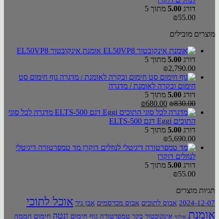
דורג
5.00
מתוך 5
₪
55.00
מוצרים מובילים
אומנת אינקובטור EL50VP8
דורג
5.00
מתוך 5
₪
2,790.00
גוף חימום סט
חימום ובקרה לאומנת / מדגרה
דורג
5.00
מתוך 5
המחיר
המחיר
₪
680.00
₪
830.00
המקורי
הנוכחי
מדגרה לכל סוגי
היה:
הוא:
התוכים Eggi דגם ELTS-500
₪680.00.
₪830.00.
דורג
5.00
מתוך 5
₪
5,690.00
מד טמפרטורה דיגיטלי
לנוזלים דוקרן
דורג
5.00
מתוך 5
₪
55.00
תגיות מוצרים
אוכל לתוכי
2024-12-07
אבוס לתוכים
אבוס מכרסמים
אבן גיר
אומנת
ונטה
אינקובטור
בקר טמפרטורה
גוף חימום
חימום
חממה
אילוף