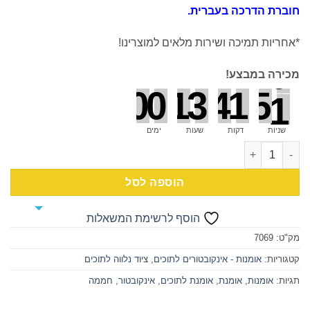
חוברת הדרכה בעברית.
*אחריות תמיכה ושירות מלאים למוצרינו!
0
0
מכירה במבצע!
0
0
1
3
4
1
5
0
0
0
0
0
0
1
שניות
דקות
שעות
ימים
כמות של אומנת אינקובטור EL50VP8
הוספה לסל
הוסף לרשימת המשאלות
מק"ט:
7069
קטגוריות:
אומנות - אינקובטורים לתוכים
,
ציוד נלווה לתוכים
תגיות:
אומנות
,
אומנת
,
אומנת לתוכים
,
אינקובטור
,
חממה