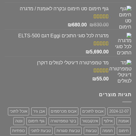
מתוך 5
גוף חימום סט חימום ובקרה לאומנת / מדגרה
דורג
5.00
המחיר
המחיר
₪
680.00
₪
830.00
מתוך 5
המקורי
הנוכחי
מדגרה לכל סוגי התוכים Eggi דגם ELTS-500
היה:
הוא:
₪680.00.
₪830.00.
דורג
5.00
₪
5,690.00
מתוך 5
מד טמפרטורה דיגיטלי לנוזלים דוקרן
דורג
5.00
₪
55.00
מתוך 5
תגיות מוצרים
2024-12-07
אבוס לתוכים
אבוס מכרסמים
אבן גיר
אוכל לתוכי
אומנת
אילוף
אינקובטור
בקר טמפרטורה
גוף חימום
ונטה
חימום
חממה
טבעות
טבעות סגורות
טבעת לתוכי
כופתיות