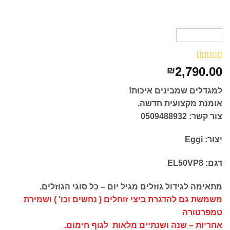
7
מדורגים
5
2,790.00
₪
מתוך 5
מבוסס על
למגדלים שמבינים איכות!
דירוגים של
לקוחות
אומנת מקצועית חדשה.
צור קשר: 0509488932
יצור: Eggi
דגם: EL50VP8
מתאימה לגידול גוזלים מגיל יום – כל סוגי הגוזלים.
משמשת גם להדגרת ביצי זוחלים ( נחשים וכו' ) ושמירת
טמפרטורה
אחריות – שנה ושנתיים מלאות לגוף חימום.