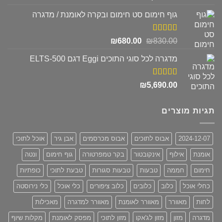
מתוך 5
גוף חימום סט חימום ובקרה לאומנת / מדגרה
דורג
5.00
המחיר
המחיר
₪
680.00
₪
830.00
מתוך 5
המקורי
הנוכחי
מדגרה לכל סוגי התוכים Eggi דגם ELTS-500
היה:
הוא:
₪680.00.
₪830.00.
דורג
5.00
₪
5,690.00
מתוך 5
תגיות מוצרים
2024-12-07
אבוס לתוכים
אבוס מכרסמים
אבן גיר
אוכל לתוכי
אומנת
אילוף
אינקובטור
בקר טמפרטורה
גוף חימום
ונטה
חימום
חממה
טבעות
טבעות סגורות
טבעת לתוכי
כופתיות
כחלי אוכל
כלוב
כלובים
כלוב ציפורים
כלי אוכל
כלי נירוסטה
לחות
מאוורר
מאוורר לאומנת
מאוורר למדגרה
מאכילות
מדגרה
מזון
מזון לג'אקו
מזון לתוכי
מפסק לאומנת
מקלות שיוף