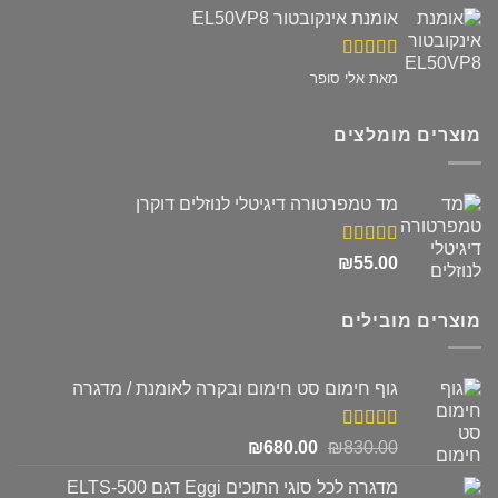
אומנת אינקובטור EL50VP8
דורג
5
מתוך
מאת אלי סופר
5
מוצרים מומלצים
מד טמפרטורה דיגיטלי לנוזלים דוקרן
דורג
5.00
₪
55.00
מתוך 5
מוצרים מובילים
גוף חימום סט חימום ובקרה לאומנת / מדגרה
דורג
5.00
המחיר
המחיר
₪
680.00
₪
830.00
מתוך 5
המקורי
הנוכחי
מדגרה לכל סוגי התוכים Eggi דגם ELTS-500
היה:
הוא: