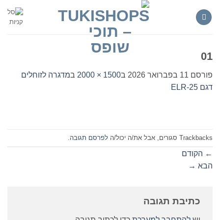
Ski
t
conten
01
פורסם
11 בפברואר 2026
ב
1500 × 2000
ב
מדגרה לזוחלים
דגם ELR-25
Trackbacks סגורים, אבל את/ה יכול/ה
לפרסם תגובה
.
←
הקודם
הבא
→
כתיבת תגובה
יש
להתחבר למערכת
כדי לכתוב תגובה.