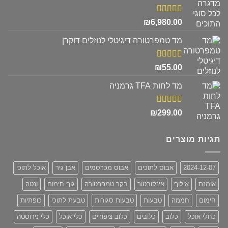
₪680.00.
₪830.00.
דורג
5.00
₪
6,980.00
מתוך 5
מד טמפרטורה דיגיטלי לנוזלים דוקרן
דורג
5.00
₪
55.00
מתוך 5
מד לחות TFA גרמניה
דורג
5.00
₪
299.00
מתוך 5
תגיות מוצרים
2024-12-07
אבוס לתוכים
אבוס מכרסמים
אבן גיר
אוכל לתוכי
אומנת
אילוף
אינקובטור
בקר טמפרטורה
גוף חימום
ונטה
חימום
חממה
טבעות
טבעות סגורות
טבעת לתוכי
כופתיות
כחלי אוכל
כלוב
כלובים
כלוב ציפורים
כלי אוכל
כלי נירוסטה