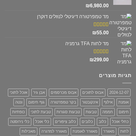
דורג
5.00
₪
6,980.00
מתוך 5
מד טמפרטורה דיגיטלי לנוזלים דוקרן
דורג
5.00
₪
55.00
מתוך 5
מד לחות TFA גרמניה
דורג
5.00
₪
299.00
מתוך 5
תגיות מוצרים
2024-12-07
אבוס לתוכים
אבוס מכרסמים
אבן גיר
אוכל לתוכי
אומנת
אילוף
אינקובטור
בקר טמפרטורה
גוף חימום
ונטה
חימום
חממה
טבעות
טבעות סגורות
טבעת לתוכי
כופתיות
כחלי אוכל
כלוב
כלובים
כלוב ציפורים
כלי אוכל
כלי נירוסטה
לחות
מאוורר
מאוורר לאומנת
מאוורר למדגרה
מאכילות