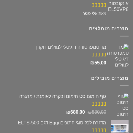
דורג
5
מתוך
מאת אלי סופר
5
מוצרים מומלצים
מד טמפרטורה דיגיטלי לנוזלים דוקרן
דורג
5.00
₪
55.00
מתוך 5
מוצרים מובילים
גוף חימום סט חימום ובקרה לאומנת / מדגרה
דורג
5.00
המחיר
המחיר
₪
680.00
₪
830.00
מתוך 5
המקורי
הנוכחי
מדגרה לכל סוגי התוכים Eggi דגם ELTS-500
היה:
הוא:
₪680.00.
₪830.00.