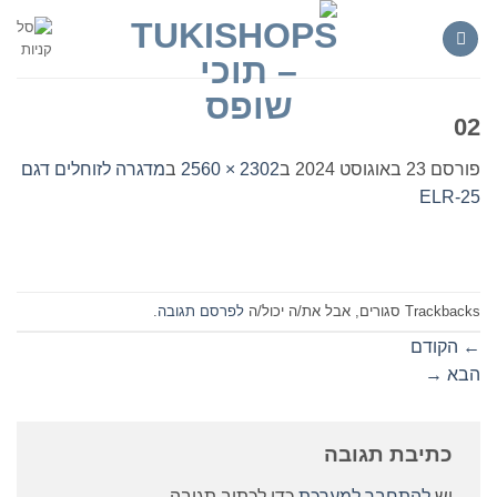
Ski
t
conten
02
פורסם
23 באוגוסט 2024
ב
2302 × 2560
ב
מדגרה לזוחלים דגם
ELR-25
Trackbacks סגורים, אבל את/ה יכול/ה
לפרסם תגובה
.
←
הקודם
הבא
→
כתיבת תגובה
יש
להתחבר למערכת
כדי לכתוב תגובה.