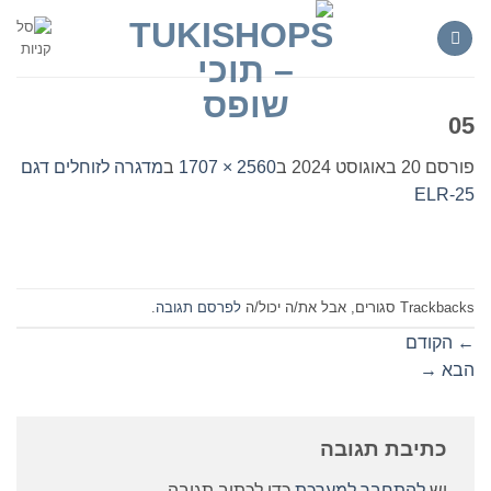
Ski
t
conten
05
פורסם
20 באוגוסט 2024
ב
2560 × 1707
ב
מדגרה לזוחלים דגם
ELR-25
Trackbacks סגורים, אבל את/ה יכול/ה
לפרסם תגובה
.
←
הקודם
הבא
→
כתיבת תגובה
יש
להתחבר למערכת
כדי לכתוב תגובה.