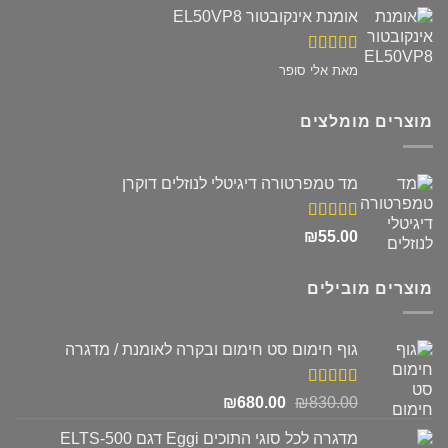
אומנת אינקובטור EL50VP8
דורג
5
מתוך
מאת אלי סופר
5
מוצרים מומלצים
מד טמפרטורה דיגיטלי לנוזלים דוקרן
דורג
5.00
₪
55.00
מתוך 5
מוצרים מובילים
גוף חימום סט חימום ובקרה לאומנת / מדגרה
דורג
5.00
המחיר
המחיר
₪
680.00
₪
830.00
מתוך 5
המקורי
הנוכחי
מדגרה לכל סוגי התוכים Eggi דגם ELTS-500
היה:
הוא: