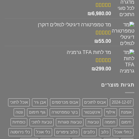
₪680.00.
₪830.00.
דורג
5.00
₪
6,980.00
מתוך 5
מד טמפרטורה דיגיטלי לנוזלים דוקרן
דורג
5.00
₪
55.00
מתוך 5
מד לחות TFA גרמניה
דורג
5.00
₪
299.00
מתוך 5
תגיות מוצרים
2024-12-07
אבוס לתוכים
אבוס מכרסמים
אבן גיר
אוכל לתוכי
אומנת
אילוף
אינקובטור
בקר טמפרטורה
גוף חימום
ונטה
חימום
חממה
טבעות
טבעות סגורות
טבעת לתוכי
כופתיות
כחלי אוכל
כלוב
כלובים
כלוב ציפורים
כלי אוכל
כלי נירוסטה