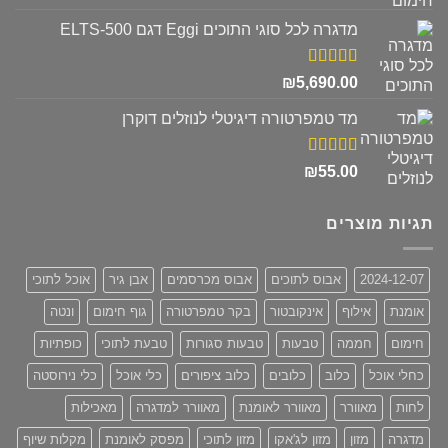
מתוך 5
המקורי
הנוכחי
מדגרה לכל סוגי התוכים Eggi דגם ELTS-500
היה:
הוא:
₪680.00.
₪830.00.
דורג
5.00
₪
5,690.00
מתוך 5
מד טמפרטורה דיגיטלי לנוזלים דוקרן
דורג
5.00
₪
55.00
מתוך 5
תגיות מוצרים
2024-12-07
אבוס לתוכים
אבוס מכרסמים
אבן גיר
אוכל לתוכי
אומנת
אילוף
אינקובטור
בקר טמפרטורה
גוף חימום
ונטה
חימום
חממה
טבעות
טבעות סגורות
טבעת לתוכי
כופתיות
כחלי אוכל
כלוב
כלובים
כלוב ציפורים
כלי אוכל
כלי נירוסטה
לחות
מאוורר
מאוורר לאומנת
מאוורר למדגרה
מאכילות
מדגרה
מזון
מזון לג'אקו
מזון לתוכי
מפסק לאומנת
מקלות שיוף