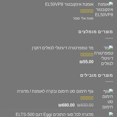
אומנת אינקובטור EL50VP8
דורג
5
מתוך
מאת אלי סופר
5
מוצרים מומלצים
מד טמפרטורה דיגיטלי לנוזלים דוקרן
דורג
5.00
₪
55.00
מתוך 5
מוצרים מובילים
גוף חימום סט חימום ובקרה לאומנת / מדגרה
דורג
5.00
המחיר
המחיר
₪
680.00
₪
830.00
מתוך 5
המקורי
הנוכחי
מדגרה לכל סוגי התוכים Eggi דגם ELTS-500
היה:
הוא: