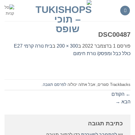
Ski
t
conten
DSC00487
פורסם
1 בדצמבר 2022
ב
300 × 200
ב
בית נורה קרמי E27
כולל כבל ומפסק/ נורת חימום
Trackbacks סגורים, אבל את/ה יכול/ה
לפרסם תגובה
.
←
הקודם
הבא
→
כתיבת תגובה
יש
להתחבר למערכת
כדי לכתוב תגובה.