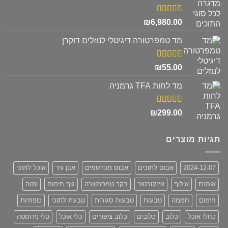
₪680.00.
₪830.00.
דורג
5.00
₪
6,980.00
מתוך 5
מד טמפרטורה דיגיטלי לנוזלים דוקרן
דורג
5.00
₪
55.00
מתוך 5
מד לחות TFA גרמניה
דורג
5.00
₪
299.00
מתוך 5
תגיות מוצרים
2024-12-07
אבוס לתוכים
אבוס מכרסמים
אבן גיר
אוכל לתוכי
אומנת
אילוף
אינקובטור
בקר טמפרטורה
גוף חימום
ונטה
חימום
חממה
טבעות
טבעות סגורות
טבעת לתוכי
כופתיות
כחלי אוכל
כלוב
כלובים
כלוב ציפורים
כלי אוכל
כלי נירוסטה