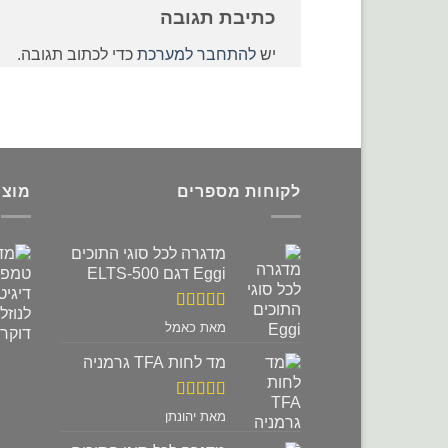
כתיבת תגובה
יש
להתחבר למערכת
כדי לכתוב תגובה.
לקוחות מספרים
מוצר
מדגרה לכל סוגי התוכים
Eggi דגם ELTS-500
דורג
5
מתוך
מאת כאמל
5
מד לחות TFA גרמניה
דורג
5
מתוך
מאת יהונתן
5