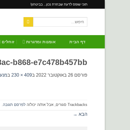
Skip
תוכי שופס לדעת שבחרת נכון... בביטחון!
to
content
חיפוש
עבור:
דף הבית
אומנות ומדגרות
זוחלים
48ac-b868-e7c478b457bb
פורסם
26 באוקטובר 2022
ב
409 × 230
ב
מנעו
Trackbacks סגורים, אבל את/ה יכול/ה
לפרסם תגובה
.
הבא
→