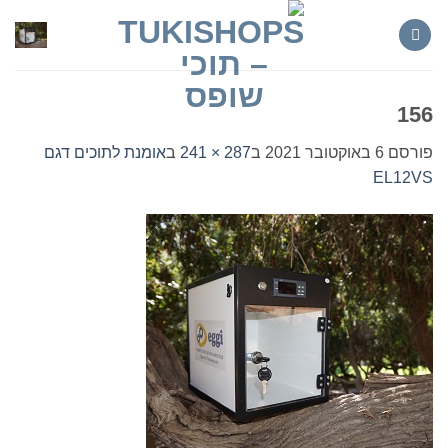
Ski
t
conten
156
פורסם
6 באוקטובר 2021
ב
287 × 241
ב
אומנת לתוכים דגם
EL12VS