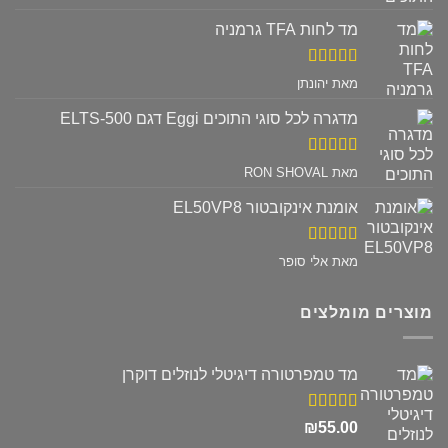
5
מד לחות TFA גרמניה
דורג
5
מתוך
מאת יהונתן
5
מדגרה לכל סוגי התוכים Eggi דגם ELTS-500
דורג
5
מתוך
מאת RON SHOVAL
5
אומנת אינקובטור EL50VP8
דורג
5
מתוך
מאת אלי סופר
5
מוצרים מומלצים
מד טמפרטורה דיגיטלי לנוזלים דוקרן
דורג
5.00
₪
55.00
מתוך 5