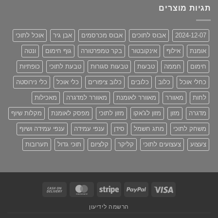
היה:
הוא:
תגיות מוצרים
₪680.00.
₪830.00.
2024-12-07
אבוס לתוכים
אבוס מכרסמים
אבן גיר
אוכל לתוכי
אומנת
אילוף
אינקובטור
בקר טמפרטורה
גוף חימום
ונטה
חימום
חממה
טבעות
טבעות סגורות
טבעת לתוכי
כופתיות
כחלי אוכל
כלוב
כלובים
כלוב ציפורים
כלי אוכל
כלי נירוסטה
לחות
מאוורר
מאוורר לאומנת
מאוורר למדגרה
מאכילות
מדגרה
מזון
מזון לג'אקו
מזון לתוכי
מפסק לאומנת
מקלות שיוף
משחק לתוכי
מתג חשמל
סידן
ענפי עמידה
ענפי עמידה ושיוף
צעצוע
צעצועים לתוכי
קליקר
קלציום
תוכי גדול
תערובות
Cash
MasterCard
Stripe
PayPal
Visa
On
הרשמה לידיעון
Delivery