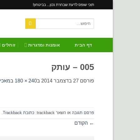
Skip
תוכי שופס לדעת שבחרת נכון... בביטחון!
to
content
חיפוש
עבור:
דף הבית
אומנות ומדגרות
זוחלים
005 – עותק
פורסם
27 בדצמבר 2014
ב
240 × 180
ב
מאכילו
פרסם תגובה
או השאר trackback:
כתובת Trackback
.
←
הקודם