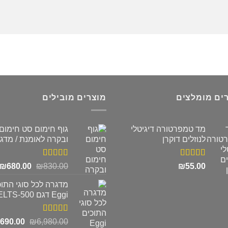
ים מומלצים
מוצרים מובילים
מד טמפרטורה דיגיטלי
גוף חימום סט חימום
לנוזלים דוקרן
ובקרה לאומנת / מדג
דורג
5.00
דורג
5.00
המחיר
ה
₪
680.00
₪
830.00
₪
55.00
מתוך 5
מתוך 5
המקורי
ה
מדגרה לכל סוגי התוכ
היה:
ה
Eggi דגם ELTS-500
.
₪830.00.
דורג
5.00
המחיר
,690.00
₪
6,980.00