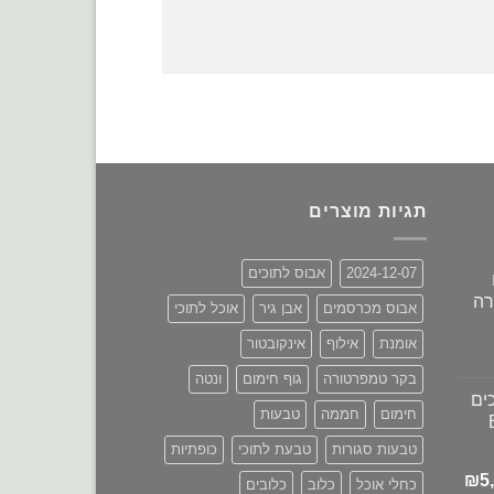
תגיות מוצרים
2024-12-07
אבוס לתוכים
רה
אבוס מכרסמים
אבן גיר
אוכל לתוכי
אומנת
אילוף
אינקובטור
מחיר
בקר טמפרטורה
גוף חימום
ונטה
נוכחי
ים
וא:
חימום
חממה
טבעות
₪680.00
טבעות סגורות
טבעת לתוכי
כופתיות
המחיר
₪
5
כחלי אוכל
כלוב
כלובים