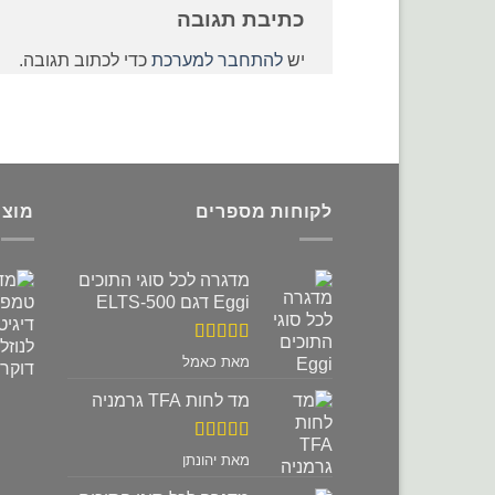
כתיבת תגובה
יש
להתחבר למערכת
כדי לכתוב תגובה.
לקוחות מספרים
מוצר
מדגרה לכל סוגי התוכים
Eggi דגם ELTS-500
דורג
5
מתוך
מאת כאמל
5
מד לחות TFA גרמניה
דורג
5
מתוך
מאת יהונתן
5