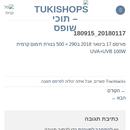
Ski
t
conten
20180117_180915
פורסם
17 בינואר 2018
ב
290 × 500
ב
נורת חימום קרמית
UVA+UVB 100W
Trackbacks סגורים, אבל את/ה יכול/ה
לפרסם תגובה
.
←
הקודם
הבא
→
כתיבת תגובה
יש
להתחבר למערכת
כדי לכתוב תגובה.