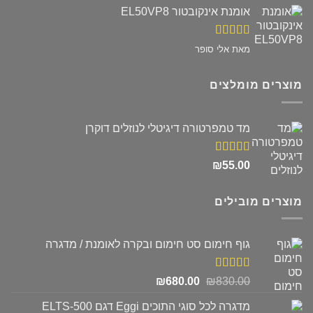
אומנת אינקובטור EL50VP8
דורג
5
מתוך
מאת אלי סופר
5
מוצרים מומלצים
מד טמפרטורה דיגיטלי לנוזלים דוקרן
דורג
5.00
₪
55.00
מתוך 5
מוצרים מובילים
גוף חימום סט חימום ובקרה לאומנת / מדגרה
דורג
5.00
המחיר
המחיר
₪
680.00
₪
830.00
מתוך 5
המקורי
הנוכחי
מדגרה לכל סוגי התוכים Eggi דגם ELTS-500
היה:
הוא: