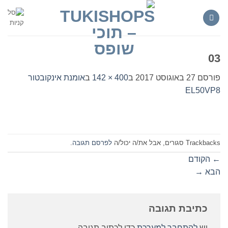
Ski
t
conten
03
פורסם
27 באוגוסט 2017
ב
400 × 142
ב
אומנת אינקובטור
EL50VP8
Trackbacks סגורים, אבל את/ה יכול/ה
לפרסם תגובה
.
←
הקודם
הבא
→
כתיבת תגובה
יש
להתחבר למערכת
כדי לכתוב תגובה.