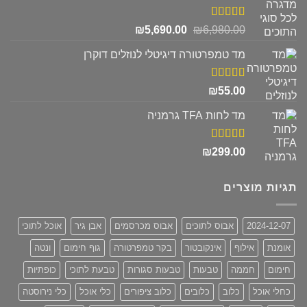
₪680.00.
₪830.00.
דורג
5.00
המחיר
המחיר
₪
5,690.00
₪
6,980.00
מתוך 5
המקורי
הנוכחי
מד טמפרטורה דיגיטלי לנוזלים דוקרן
היה:
הוא:
₪5,690.00.
₪6,980.00.
דורג
5.00
₪
55.00
מתוך 5
מד לחות TFA גרמניה
דורג
5.00
₪
299.00
מתוך 5
תגיות מוצרים
2024-12-07
אבוס לתוכים
אבוס מכרסמים
אבן גיר
אוכל לתוכי
אומנת
אילוף
אינקובטור
בקר טמפרטורה
גוף חימום
ונטה
חימום
חממה
טבעות
טבעות סגורות
טבעת לתוכי
כופתיות
כחלי אוכל
כלוב
כלובים
כלוב ציפורים
כלי אוכל
כלי נירוסטה