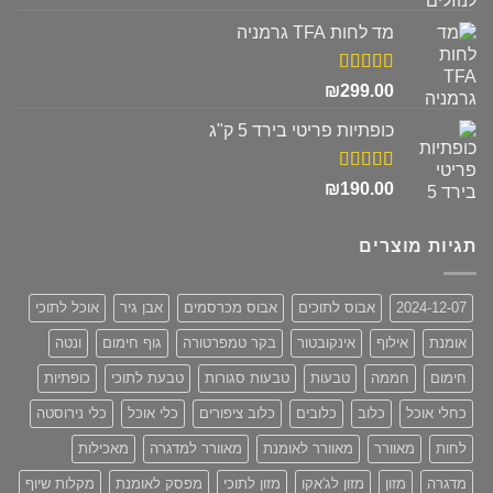
מתוך 5
מד לחות TFA גרמניה
דורג
5.00
₪
299.00
מתוך 5
כופתיות פריטי בירד 5 ק"ג
דורג
5.00
₪
190.00
מתוך 5
תגיות מוצרים
2024-12-07
אבוס לתוכים
אבוס מכרסמים
אבן גיר
אוכל לתוכי
אומנת
אילוף
אינקובטור
בקר טמפרטורה
גוף חימום
ונטה
חימום
חממה
טבעות
טבעות סגורות
טבעת לתוכי
כופתיות
כחלי אוכל
כלוב
כלובים
כלוב ציפורים
כלי אוכל
כלי נירוסטה
לחות
מאוורר
מאוורר לאומנת
מאוורר למדגרה
מאכילות
מדגרה
מזון
מזון לג'אקו
מזון לתוכי
מפסק לאומנת
מקלות שיוף