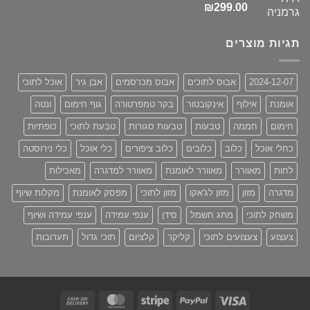
דורג
5.00
₪
299.00
מתוך 5
תגיות מוצרים
2024-12-07
אבוס לתוכים
אבוס מכרסמים
אבן גיר
אוכל לתוכי
אומנת
אילוף
אינקובטור
בקר טמפרטורה
גוף חימום
ונטה
חימום
חממה
טבעות
טבעות סגורות
טבעת לתוכי
כופתיות
כחלי אוכל
כלוב
כלובים
כלוב ציפורים
כלי אוכל
כלי נירוסטה
לחות
מאוורר
מאוורר לאומנת
מאוורר למדגרה
מאכילות
מדגרה
מזון
מזון לג'אקו
מזון לתוכי
מפסק לאומנת
מקלות שיוף
משחק לתוכי
מתג חשמל
סידן
ענפי עמידה
ענפי עמידה ושיוף
צעצוע
צעצועים לתוכי
קליקר
קלציום
תוכי גדול
תערובות
Cash
MasterCard
Stripe
PayPal
Visa