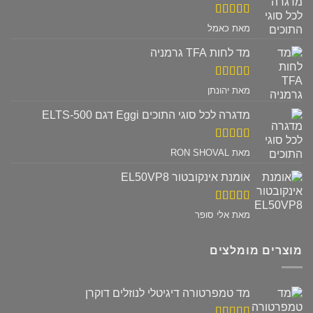
דורג
5
מתוך
מאת כאמל
5
מד לחות TFA גרמניה
דורג
5
מתוך
מאת יהונתן
5
מדגרה לכל סוגי התוכים Eggi דגם ELTS-500
דורג
5
מתוך
מאת RON SHOVAL
5
אומנת אינקובטור EL50VP8
דורג
5
מתוך
מאת אלי סופר
5
מוצרים מומלצים
מד טמפרטורה דיגיטלי לנוזלים דוקרן