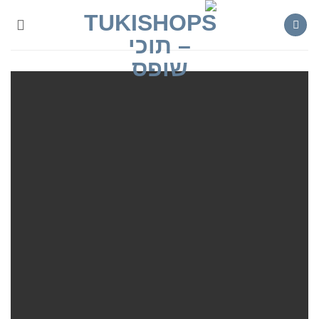
Ski
t
conten