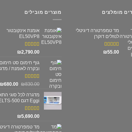
ים מומלצים
מוצרים מובילים
מד טמפרטורה דיגיטלי
אומנת אינקובטור
לנוזלים דוקרן
EL50VP8
דורג
5.00
דורג
5.00
₪
2,790.00
₪
55.00
מתוך 5
מתוך 5
גוף חימום סט חימום
ובקרה לאומנת / מדג
דורג
5.00
המחיר
ה
₪
680.00
₪
830.00
מתוך 5
המקורי
ה
מדגרה לכל סוגי התוכ
היה:
ה
Eggi דגם ELTS-500
.
₪830.00.
דורג
5.00
₪
5,690.00
מתוך 5
מד טמפרטורה דיגיטל