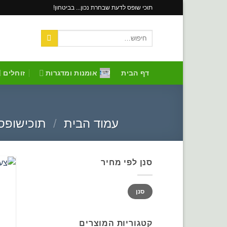
Skip
תוכי שופס לדעת שבחרת נכון... בביטחון!
to
content
חיפוש
עבור:
דף הבית
אומנות ומדגרות
זוחלים
עמוד הבית
/
תוכישופס
סנן לפי מחיר
מחיר
מחיר
סנן
מינימלי
מקסימלי
קטגוריות המוצרים