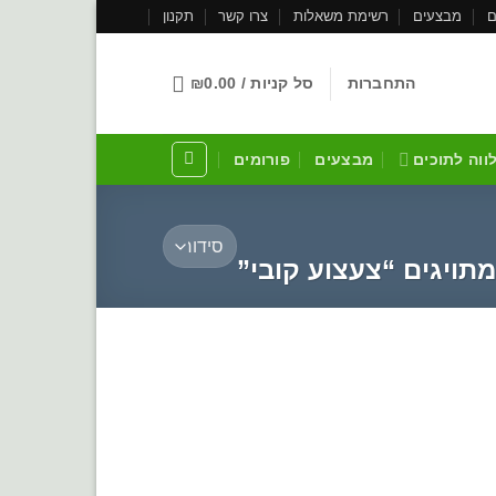
ם
מבצעים
רשימת משאלות
צרו קשר
תקנון
התחברות
סל קניות /
0.00
₪
לווה לתוכים
מבצעים
פורומים
תויגים “צעצוע קובי”