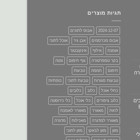
תגיות מוצרים
2024-12-07
אבוס לתוכים
אבוס מכרסמים
אבן גיר
אוכל לתוכי
אומנת
אילוף
אינקובטור
בקר טמפרטורה
גוף חימום
ונטה
חימום
חממה
טבעות
רה
טבעות סגורות
טבעת לתוכי
כופתיות
מחיר
כחלי אוכל
כלוב
כלובים
נוכחי
ים
כלוב ציפורים
כלי אוכל
כלי נירוסטה
וא:
₪680.00
לחות
מאוורר
מאוורר לאומנת
מאוורר למדגרה
מאכילות
מדגרה
מזון
מזון לג'אקו
מזון לתוכי
י