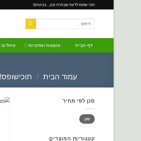
Skip
תוכי שופס לדעת שבחרת נכון... בביטחון!
to
content
חיפוש
עבור:
דף הבית
אומנות ומדגרות
זוחלים
עמוד הבית
/
תוכישופס!
סנן לפי מחיר
מחיר
מחיר
סנן
מינימלי
מקסימלי
קטגוריות המוצרים