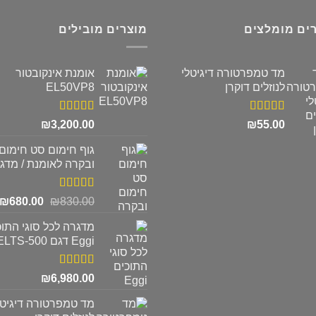
ים מומלצים
מוצרים מובילים
מד טמפרטורה דיגיטלי
אומנת אינקובטור
לנוזלים דוקרן
EL50VP8
דורג
5.00
דורג
5.00
₪
3,200.00
₪
55.00
מתוך 5
מתוך 5
גוף חימום סט חימום
ובקרה לאומנת / מדג
דורג
5.00
המחיר
ה
₪
680.00
₪
830.00
מתוך 5
המקורי
ה
מדגרה לכל סוגי התוכ
היה:
ה
Eggi דגם ELTS-500
.
₪830.00.
דורג
5.00
₪
6,980.00
מתוך 5
מד טמפרטורה דיגיטל