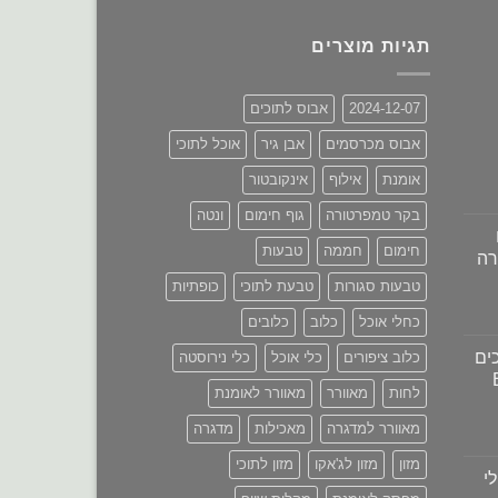
תגיות מוצרים
2024-12-07
אבוס לתוכים
אבוס מכרסמים
אבן גיר
אוכל לתוכי
אומנת
אילוף
אינקובטור
בקר טמפרטורה
גוף חימום
ונטה
חימום
חממה
טבעות
רה
טבעות סגורות
טבעת לתוכי
כופתיות
מחיר
כחלי אוכל
כלוב
כלובים
נוכחי
ים
כלוב ציפורים
כלי אוכל
כלי נירוסטה
וא:
₪680.00
לחות
מאוורר
מאוורר לאומנת
מאוורר למדגרה
מאכילות
מדגרה
מזון
מזון לג'אקו
מזון לתוכי
י