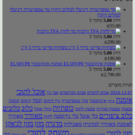
מד טמפרטורה דיגיטלי
לנוזלים דוקרן
דורג
5.00
מתוך 5
₪
55.00
מד לחות TFA גרמניה
דורג
5.00
מתוך 5
₪
299.00
כופתיות פריטי בירד 5 ק"ג
דורג
5.00
מתוך 5
₪
190.00
אומנת אינקובטור EL50VP8
דורג
5.00
מתוך 5
₪
2,790.00
תגיות מוצרים
אוכל לתוכי
2024-12-07
אבוס לתוכים
אבוס מכרסמים
אבן גיר
אומנת
ונטה
אינקובטור
בקר טמפרטורה
גוף חימום
חימום
חממה
אילוף
כופתיות
כלוב
כלובים
טבעות
טבעות סגורות
טבעת לתוכי
כחלי אוכל
כלוב ציפורים
מאוורר
כלי אוכל
כלי נירוסטה
מאוורר
לחות
מדגרה
מזון
מזון לג'אקו
לאומנת
מאוורר למדגרה
מאכילות
משחק לתוכי
מזון לתוכי
סידן
מפסק לאומנת
מקלות שיוף
מתג חשמל