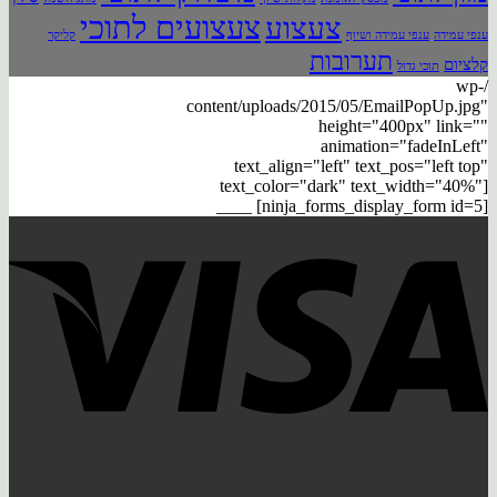
צעצועים לתוכי
צעצוע
ענפי עמידה
ענפי עמידה ושיוף
קליקר
תערובות
קלציום
תוכי גדול
/wp-
content/uploads/2015/05/EmailPopUp.jpg"
height="400px" link=""
animation="fadeInLeft"
text_align="left" text_pos="left top"
text_color="dark" text_width="40%"]
____ [ninja_forms_display_form id=5]
sa
al