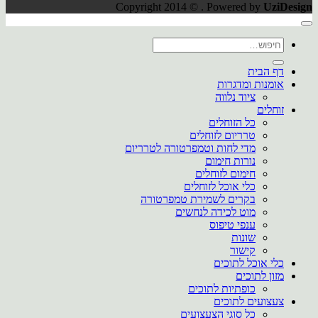
Copyright 2014 © . Powered by
UziDesign
חיפוש
עבור:
דף הבית
אומנות ומדגרות
ציוד נלווה
זוחלים
כל הזוחלים
טרריום לזוחלים
מדי לחות וטמפרטורה לטרריום
נורות חימום
חימום לזוחלים
כלי אוכל לזוחלים
בקרים לשמירת טמפרטורה
מוט לכידה לנחשים
ענפי טיפוס
שונות
קישור
כלי אוכל לתוכים
מזון לתוכים
כופתיות לתוכים
צעצועים לתוכים
כל סוגי הצעצועים