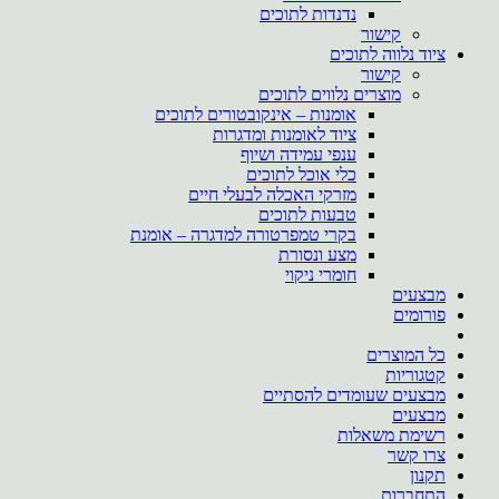
נדנדות לתוכים
קישור
ציוד נלווה לתוכים
קישור
מוצרים נלווים לתוכים
אומנות – אינקובטורים לתוכים
ציוד לאומנות ומדגרות
ענפי עמידה ושיוף
כלי אוכל לתוכים
מזרקי האכלה לבעלי חיים
טבעות לתוכים
בקרי טמפרטורה למדגרה – אומנת
מצע ונסורת
חומרי ניקוי
מבצעים
פורומים
כל המוצרים
קטגוריות
מבצעים שעומדים להסתיים
מבצעים
רשימת משאלות
צרו קשר
תקנון
התחברות