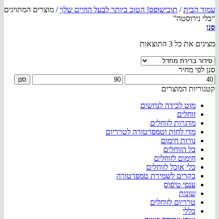
עמוד הבית
/
תוכישופס! הטוב ביותר לבעל החיים שלך
/
מוצרים המתויגים
“כלי נירוסטה”
סנן
מציגים את כל ⁦3⁩ התוצאות
סנן לפי מחיר
מחיר
מחיר
סנן
מינימלי
מקסימלי
קטגוריות המוצרים
מוט לכידה לנחשים
זוחלים
מדגרות לזוחלים
מדי לחות וטמפרטורה לטרריום
נורות חימום
כל הזוחלים
חימום לזוחלים
כלי אוכל לזוחלים
בקרים לשמירת טמפרטורה
ענפי טיפוס
שונות
טרריום לזוחלים
כללי