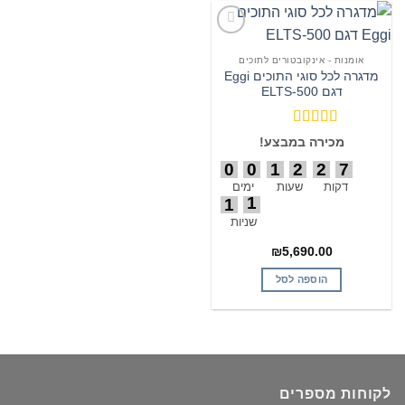
הוסף
לרשימת
אומנות - אינקובטורים לתוכים
המשאלות
מדגרה לכל סוגי התוכים Eggi
דגם ELTS-500
דורג
5
מתוך
מכירה במבצע!
0
0
5
0
0
1
2
2
7
0
0
0
0
דקות
שעות
ימים
1
1
0
2
שניות
₪
5,690.00
הוספה לסל
לקוחות מספרים