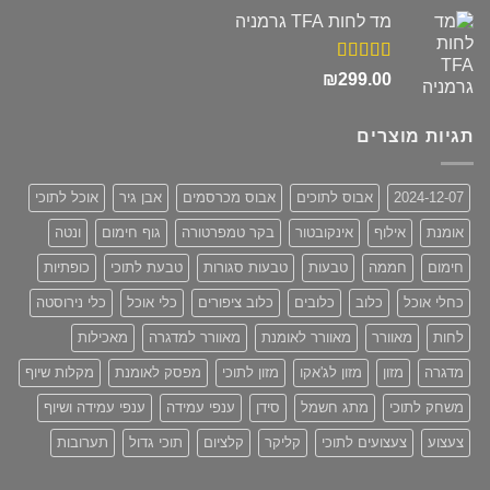
מד לחות TFA גרמניה
דורג
5.00
₪
299.00
מתוך 5
תגיות מוצרים
2024-12-07
אבוס לתוכים
אבוס מכרסמים
אבן גיר
אוכל לתוכי
אומנת
אילוף
אינקובטור
בקר טמפרטורה
גוף חימום
ונטה
חימום
חממה
טבעות
טבעות סגורות
טבעת לתוכי
כופתיות
כחלי אוכל
כלוב
כלובים
כלוב ציפורים
כלי אוכל
כלי נירוסטה
לחות
מאוורר
מאוורר לאומנת
מאוורר למדגרה
מאכילות
מדגרה
מזון
מזון לג'אקו
מזון לתוכי
מפסק לאומנת
מקלות שיוף
משחק לתוכי
מתג חשמל
סידן
ענפי עמידה
ענפי עמידה ושיוף
צעצוע
צעצועים לתוכי
קליקר
קלציום
תוכי גדול
תערובות