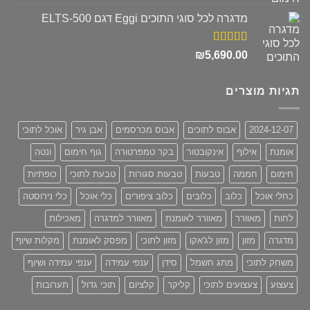
מתוך 5
המקורי
הנוכחי
מדגרה לכל סוגי התוכים Eggi דגם ELTS-500
היה:
הוא:
₪680.00.
₪830.00.
דורג
5.00
₪
5,690.00
מתוך 5
תגיות מוצרים
2024-12-07
אבוס לתוכים
אבוס מכרסמים
אבן גיר
אוכל לתוכי
אומנת
אילוף
אינקובטור
בקר טמפרטורה
גוף חימום
ונטה
חימום
חממה
טבעות
טבעות סגורות
טבעת לתוכי
כופתיות
כחלי אוכל
כלוב
כלובים
כלוב ציפורים
כלי אוכל
כלי נירוסטה
לחות
מאוורר
מאוורר לאומנת
מאוורר למדגרה
מאכילות
מדגרה
מזון
מזון לג'אקו
מזון לתוכי
מפסק לאומנת
מקלות שיוף
משחק לתוכי
מתג חשמל
סידן
ענפי עמידה
ענפי עמידה ושיוף
צעצוע
צעצועים לתוכי
קליקר
קלציום
תוכי גדול
תערובות