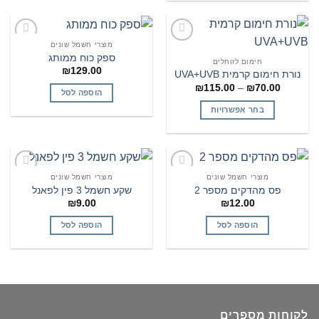
מוצרי חשמל שונים
הוסף
הוסף
ספק כוח ממותג
לרשימת
לרשימת
חימום לזוחלים
₪
129.00
המשאלות
המשאלות
נורת חימום קרמית UVA+UVB
טווח
₪
115.00
–
₪
70.00
הוספה לסל
מחירים:
בחר אפשרויות
עד
למוצר
זה
יש
מספר
מוצרי חשמל שונים
מוצרי חשמל שונים
הוסף
הוסף
סוגים.
פס מהדקים מספר 2
שקע חשמל 3 פין לפאנל
לרשימת
לרשימת
ניתן
₪
9.00
₪
12.00
המשאלות
המשאלות
לבחור
הוספה לסל
הוספה לסל
את
האפשרויות
בעמוד
המוצר
לקוחות מספרים