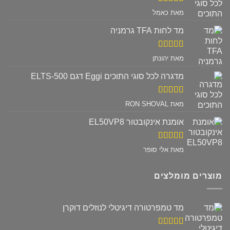
דורג
5
מתוך
מאת כאמל
5
מד לחות TFA גרמניה
דורג
5
מתוך
מאת יהונתן
5
מדגרה לכל סוגי התוכים Eggi דגם ELTS-500
דורג
5
מתוך
מאת RON SHOVAL
5
אומנת אינקובטור EL50VP8
דורג
5
מתוך
מאת אלי סופר
5
מוצרים מומלצים
מד טמפרטורה דיגיטלי לנוזלים דוקרן