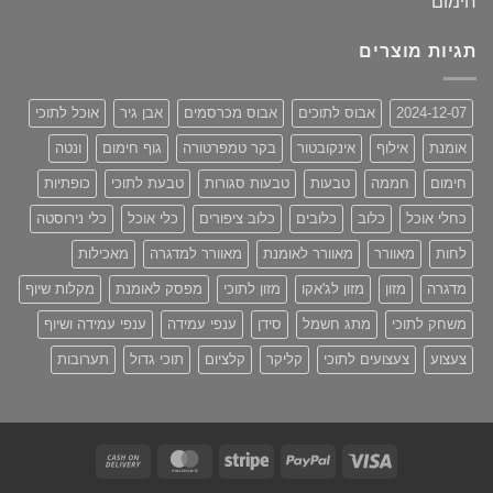
מתוך 5
המקורי
הנוכחי
היה:
הוא:
תגיות מוצרים
₪680.00.
₪830.00.
2024-12-07
אבוס לתוכים
אבוס מכרסמים
אבן גיר
אוכל לתוכי
אומנת
אילוף
אינקובטור
בקר טמפרטורה
גוף חימום
ונטה
חימום
חממה
טבעות
טבעות סגורות
טבעת לתוכי
כופתיות
כחלי אוכל
כלוב
כלובים
כלוב ציפורים
כלי אוכל
כלי נירוסטה
לחות
מאוורר
מאוורר לאומנת
מאוורר למדגרה
מאכילות
מדגרה
מזון
מזון לג'אקו
מזון לתוכי
מפסק לאומנת
מקלות שיוף
משחק לתוכי
מתג חשמל
סידן
ענפי עמידה
ענפי עמידה ושיוף
צעצוע
צעצועים לתוכי
קליקר
קלציום
תוכי גדול
תערובות
Cash
MasterCard
Stripe
PayPal
Visa
On