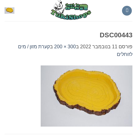
Ski
t
conten
DSC00443
פורסם
11 בנובמבר 2022
ב
300 × 200
ב
קערת מזון / מים
לזוחלים