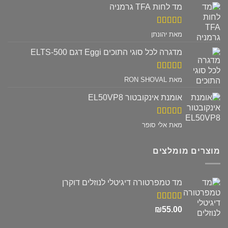
מד לחות TFA גרמניה
דורג
5
מתוך
מאת יהונתן
5
מדגרה לכל סוגי התוכים Eggi דגם ELTS-500
דורג
5
מתוך
מאת RON SHOVAL
5
אומנת אינקובטור EL50VP8
דורג
5
מתוך
מאת אלי סופר
5
מוצרים מומלצים
מד טמפרטורה דיגיטלי לנוזלים דוקרן
דורג
5.00
₪
55.00
מתוך 5