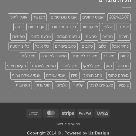
תגיות מוצרים
2024-12-07
אבוס לתוכים
אבוס מכרסמים
אבן גיר
אוכל לתוכי
אומנת
אילוף
אינקובטור
בקר טמפרטורה
גוף חימום
ונטה
חימום
חממה
טבעות
טבעות סגורות
טבעת לתוכי
כופתיות
כחלי אוכל
כלוב
כלובים
כלוב ציפורים
כלי אוכל
כלי נירוסטה
לחות
מאוורר
מאוורר לאומנת
מאוורר למדגרה
מאכילות
מדגרה
מזון
מזון לג'אקו
מזון לתוכי
מפסק לאומנת
מקלות שיוף
משחק לתוכי
מתג חשמל
סידן
ענפי עמידה
ענפי עמידה ושיוף
צעצוע
צעצועים לתוכי
קליקר
קלציום
תוכי גדול
תערובות
Cash
MasterCard
Stripe
PayPal
Visa
On
הרשמה לידיעון
Delivery
Copyright 2014 © . Powered by
UziDesign